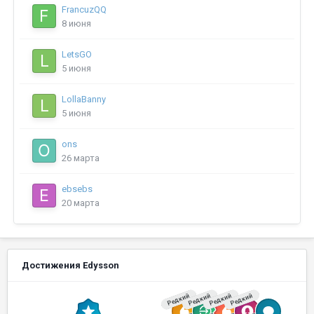
FrancuzQQ
8 июня
LetsGO
5 июня
LollaBanny
5 июня
ons
26 марта
ebsebs
20 марта
Достижения Edysson
Редкий
Редкий
Редкий
Редкий