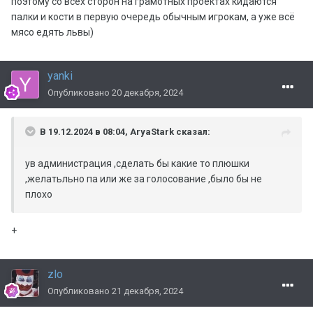
поэтому со всех сторон на грамотных проектах кидаются
палки и кости в первую очередь обычным игрокам, а уже всё
мясо едять львы)
yanki
Опубликовано
20 декабря, 2024
В 19.12.2024 в 08:04,
AryaStark
сказал:
ув администрация ,сделать бы какие то плюшки
,желатьльно па или же за голосование ,было бы не
плохо
+
zlo
Опубликовано
21 декабря, 2024