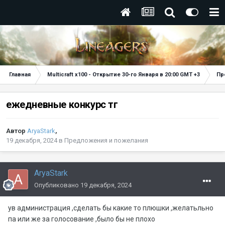
Главная
Multicraft x100 - Открытие 30-го Января в 20:00 GMT +3
Пр
ежедневные конкурс тг
Автор
AryaStark
,
19 декабря, 2024
в
Предложения и пожелания
AryaStark
Опубликовано
19 декабря, 2024
ув администрация ,сделать бы какие то плюшки ,желатьльно
па или же за голосование ,было бы не плохо