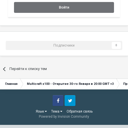
Войти
Подписчики
0
Перейти к списку тем
Главная
Multicraft x100 - Открытие 30-го Января в 20:00 GMT +3
Пр
Facebook
Twitter
Язык
Тема
Обратная связь
Powered by Invision Community