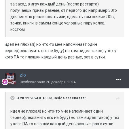
за заход в игру каждый день (после рестарта)
получаешь призы разные, от первого до например 30го
дня. можно реализовать изи, сделать там всякие ЛСы,
точки, книги, в самом конце условные пару колов,
костюм
идея не плохая) но что-то мне напоминает один
сервер)рекламить его не буду) но там видел такое) у тех у
кого ПА то плюшки каждый день разные, раз в сутки.
zlo
Опубликовано
20 декабря, 2024
В 20.12.2024 в 15:39,
Inside777
сказал:
идея не плохая) но что-то мне напоминает один
сервер)рекламить его не буду) но там видел такое) у тех
у кого ПА то плюшки каждый день разные, раз в сутки.