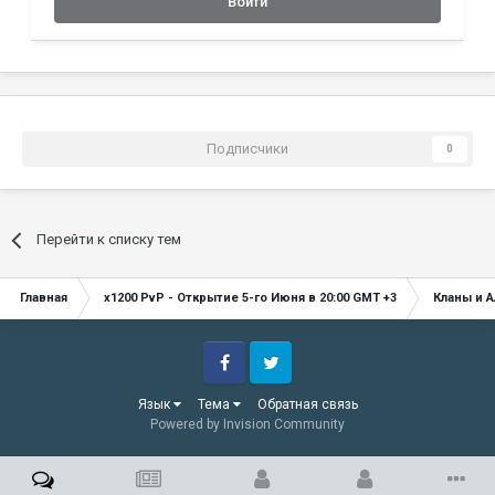
Войти
Подписчики
0
Перейти к списку тем
Главная
x1200 PvP - Открытие 5-го Июня в 20:00 GMT +3
Кланы и 
Facebook
Twitter
Язык
Тема
Обратная связь
Powered by Invision Community