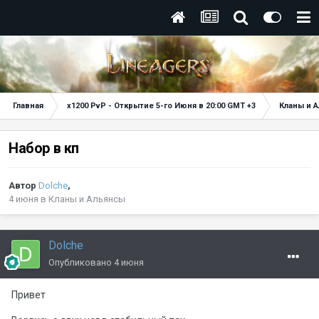
Главная
x1200 PvP - Открытие 5-го Июня в 20:00 GMT +3
Кланы и 
Набор в кп
Автор
Dolche
,
4 июня
в
Кланы и Альянсы
Dolche
Опубликовано
4 июня
Привет