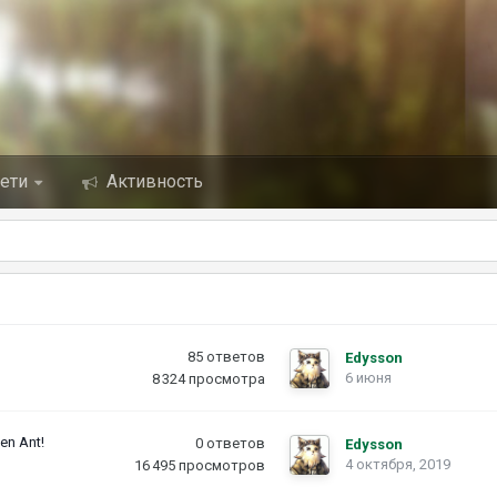
сети
Активность
85
ответов
Edysson
6 июня
8 324
просмотра
en Ant!
0
ответов
Edysson
4 октября, 2019
16 495
просмотров