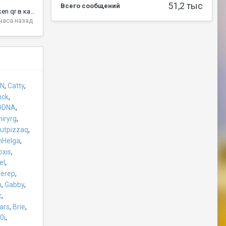
51,2 тыс
Всего сообщений
Я отсканировал Kraken qr в кафе и получил бесплатный год кофе
 часа назад
IN
Catty
ck
ODNA
hiryrg
utpizzaq
hHelga
oxis
el
herep
h
Gabby
c
ars
Brie
0i