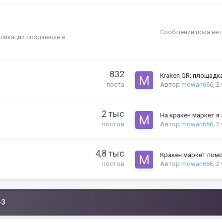
Сообщений пока нет
бликации созданные в
832
Автор
mowan666
,
2
поста
2 тыс
Автор
mowan666
,
2
постов
4,8 тыс
Автор
mowan666
,
2
постов
+3