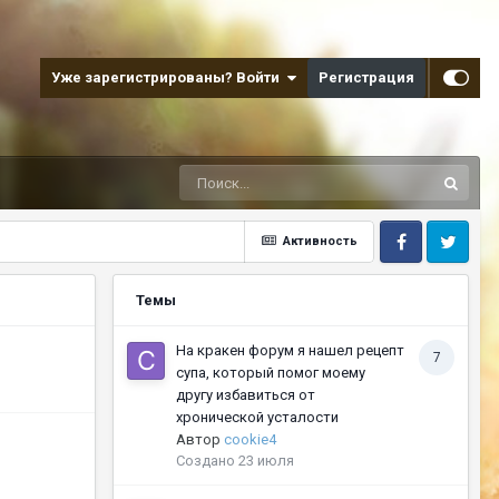
Уже зарегистрированы? Войти
Регистрация
Активность
Facebook
Twitter
Темы
На кракен форум я нашел рецепт
7
супа, который помог моему
другу избавиться от
хронической усталости
Автор
cookie4
Создано
23 июля