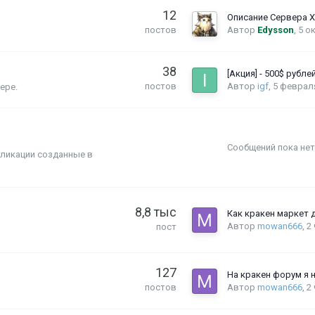
12
Автор
Edysson
,
5 о
постов
38
Автор
igf
,
5 феврал
постов
ере.
Сообщений пока нет
бликации созданные в
8,8 тыс
Автор
mowan666
,
2
пост
127
Автор
mowan666
,
2
постов