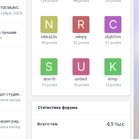
126 posts
48 posts
35 posts
Описание Сервера X100 MultiCraft
ктября, 2024
[Акция] - 500$ рублей лучшим кланам!
nikka23н
reliwiy
cbybfcm
я
30 posts
22 posts
21 posts
slon10
under3
krmp
19 posts
16 posts
14 posts
Как кракен маркет дал студенту бизнес на 100 тыс. рублей в месяц
 часа назад
Статистика форума
На кракен форум я нашел рецепт супа, который помог моему другу избавиться от хронической усталости
4,9 тыс
Всего тем
 часа назад