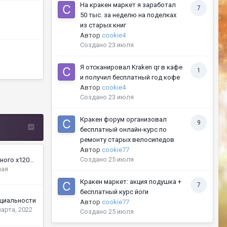
На кракен маркет я заработал
7
50 тыс. за неделю на поделках
из старых книг
Автор
cookie4
Создано
23 июля
Я отсканировал Kraken qr в кафе
1
и получил бесплатный год кофе
Автор
cookie4
Создано
23 июля
Кракен форум организовал
9
бесплатный онлайн-курс по
ремонту старых велосипедов
Автор
cookie77
Создано
25 июля
Открытие обновленного x1200 | 5-го Июня в 20:00 GMT +3
мая
Кракен маркет: акция подушка +
7
бесплатный курс йоги
циальности
Автор
cookie77
марта, 2022
Создано
25 июля