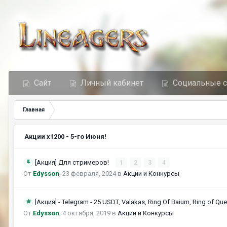
Сайт
Личный кабинет
Социальные 
Главная
Акции х1200 - 5-го Июня!
[Акция] Для стримеров!
1
2
3
4
От
Edysson
,
23 февраля, 2024
в
Акции и Конкурсы
[Акция] - Telegram - 25 USDT, Valakas, Ring Of Baium, Ring of Que
От
Edysson
,
4 октября, 2019
в
Акции и Конкурсы