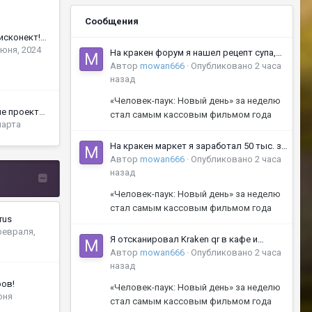
Сообщения
У вас не заходит? Дисконект!? Вам сюда!
июня, 2024
На кракен форум я нашел рецепт супа,
который помог моему другу избавиться
Автор
mowan666
·
Опубликовано
2 часа
от хронической усталости
назад
«Человек-паук: Новый день» за неделю
Большое обновление проекта Lineagers.net x1200 к открытию 20.03.2026
стал самым кассовым фильмом года
марта
На кракен маркет я заработал 50 тыс. за
неделю на поделках из старых книг
Автор
mowan666
·
Опубликовано
2 часа
назад
«Человек-паук: Новый день» за неделю
стал самым кассовым фильмом года
rus
февраля,
Я отсканировал Kraken qr в кафе и
получил бесплатный год кофе
Автор
mowan666
·
Опубликовано
2 часа
назад
ров!
«Человек-паук: Новый день» за неделю
юня
стал самым кассовым фильмом года