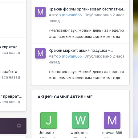
Кракен форум организовал бесплатный
онлайн-курс по ремонту старых
Автор
mowan666
·
Опубликовано
2 часа
велосипедов
назад
«Человек-паук: Новый день» за неделю
стал самым кассовым фильмом года
Kraken QR: площадка спрятала 50 BTC в QR-кодах по всему миру
Кракен маркет: акция подушка +
 часа назад
бесплатный курс йоги
Автор
mowan666
·
Опубликовано
2 часа
назад
На кракен маркет я заработал 50 тыс. за неделю на поделках из старых книг
«Человек-паук: Новый день» за неделю
 часа назад
стал самым кассовым фильмом года
Кракен маркет помог превратить хобби в бизнес - 800 тыс. руб. за месяц на...
АКЦИЯ: САМЫЕ АКТИВНЫЕ
 часа назад
Jefusdosadwer
workpresss
mowan666