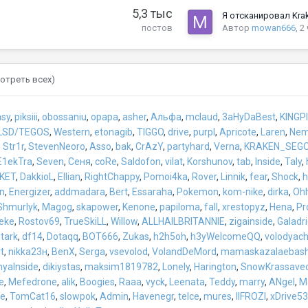
5,3 тыс
Автор
mowan666
,
2
постов
отреть всех)
sy
piksiii
obossaniu
opapa
asher
Альфа
mclaud
3aHyDaBest
KINGP
LSD/TEGOS
Western
etonagib
TIGGO
drive
purpl
Apricote
Laren
Nem
Str1r
StevenNeoro
Asso
bak
CrAzY
partyhard
Verna
KRAKEN_SEG
E1ekTra
Seven
Сеня
coRe
Saldofon
vilat
Korshunov
tab
Inside
Taly
KET
DakkioL
Ellian
RightChappy
Pomoi4ka
Rover
Linnik
fear
Shock
h
on
Energizer
addmadara
Bert
Essaraha
Pokemon
kom-nike
dirka
Oh
Shmurlyk
Magog
skapower
Kenone
papiloma
fall
xrestopyz
Hena
Pr
eke
Rostov69
TrueSkiLL
Willow
ALLHAILBRITANNIE
zigainside
Galadri
tark
df14
Dotaqq
BOT666
Zukas
h2h5oh
h3yWelcomeQQ
volodyac
t
nikka23н
BenX
Serga
vsevolod
VolandDeMord
mamaskazalaebas
yaInside
dikiystas
maksim1819782
Lonely
Harington
SnowKrassave
e
Mefedrone
alik
Boogies
Raaa
vyck
Leenata
Teddy
marry
ANgel
M
ve
TomCat16
slowpok
Admin
Havenegr
telce
mures
lIFROZl
xDrive53