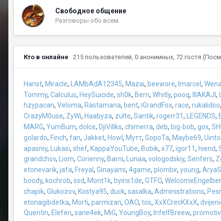
Свободное общение
Разговоры обо всем.
Кто в онлайне
215 пользователей
, 0 анонимных, 72 гостя
(Посм
Hanst
Miracle
LAMbAdA12345
Mazai
beewore
Imarcel
Wena
Tommy
Calculus
HeySuicide
sh0k
Bern
Whitly
pooq
IIIAKAJI
hzypacan
Veloma
Rastamana
bent
iGrandFox
race
rukalidso
CrazyM0use
ZyWi
Haabyza
zulte
Santik
rogerr31
LEGENDS
MARG
YumBum
dolce
DjiVillks
chimerra
deb
big-bob
gox
SH
golardo
Finch
fan
Jakket
Howl
Мутт
GopoTa
Maybe69
Uint
apasniy
Lukasi
shef
KappaYouTube
Bobik
x77
igor11
hiend
grandchsv
Liom
Corienny
Barni
Lunaa
vologodskiy
Senfers
Z
etonevarik
jafa
Freyal
Ginayami
4game
plombir
young
AryaS
boody
kochrob
ssd
Mont1k
byins1de
GTFO
WelcomeEngelber
chapik
Glukozov
Kostya95
duck
sasalka
Administrations
Pesn
etonagibdetka
Morti
parmizan
OAO
tos
XxXCrecKXxX
dvijeni
Quentin
Elefen
sane4ek
MiG
YoungBoy
InfelfBreew
promoti