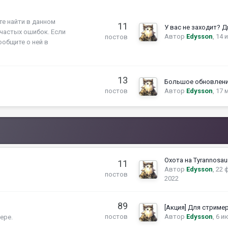
те найти в данном
11
частых ошибок. Если
Автор
Edysson
,
14 
постов
общите о ней в
13
Автор
Edysson
,
17 
постов
Охота на Tyrannosau
11
Автор
Edysson
,
22 
постов
2022
89
[Акция] Для стриме
Автор
Edysson
,
6 и
постов
ере.