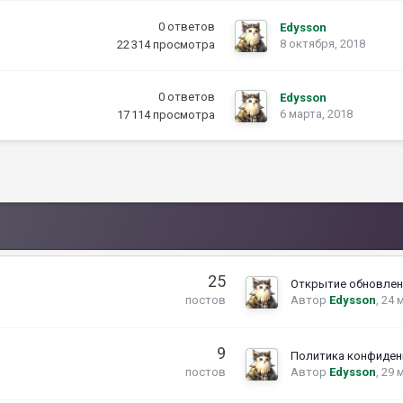
0
ответов
Edysson
8 октября, 2018
22 314
просмотра
0
ответов
Edysson
6 марта, 2018
17 114
просмотра
25
Автор
Edysson
,
24 
постов
9
Политика конфиден
Автор
Edysson
,
29 
постов