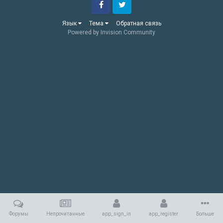
Facebook
Twitter
Язык
Тема
Обратная связь
Powered by Invision Community
Форумы
Непрочитанные
app_sign_in
app_register
Больше