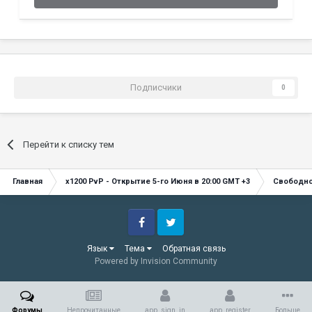
Подписчики
0
Перейти к списку тем
Главная
x1200 PvP - Открытие 5-го Июня в 20:00 GMT +3
Свободн
Facebook
Twitter
Язык
Тема
Обратная связь
Powered by Invision Community
Форумы
Непрочитанные
app_sign_in
app_register
Больше