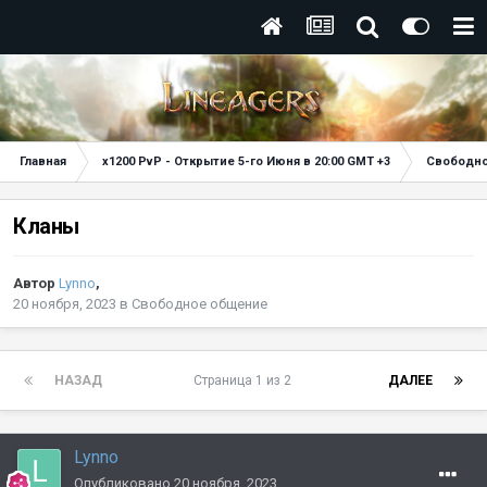
Главная
x1200 PvP - Открытие 5-го Июня в 20:00 GMT +3
Свободн
Кланы
Автор
Lynno
,
20 ноября, 2023
в
Свободное общение
НАЗАД
Страница 1 из 2
ДАЛЕЕ
Lynno
Опубликовано
20 ноября, 2023