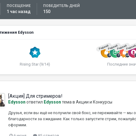
ПОСЕЩЕНИЕ
ПОБЕДИТЕЛЬ ДНЕЙ
1 час назад
150
тижения Edysson
Редкий
Редкий
Редкий
Редки
Rising Star (9/14)
Последние зна
[Акция] Для стримеров!
Edysson
ответил
Edysson
тема в
Акции и Конкурсы
Друзья, если вы ещё не получили свой бокс, не переживайте — мы 
благодарности за ожидание. Как только запустите стрим, пожалуйст
оформим.
6 июня
85 ответов