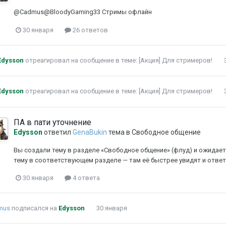
@Cadmus@BloodyGaming33 Стримы офлайн
30 января
26 ответов
Edysson
отреагировал на сообщение в теме:
[Акция] Для стримеров!
Edysson
отреагировал на сообщение в теме:
[Акция] Для стримеров!
ПА в пати уточнение
Edysson
ответил
GenaBukin
тема в
Свободное общение
Вы создали тему в разделе «Свободное общение» (флуд) и ожидает
тему в соответствующем разделе — там её быстрее увидят и ответ
30 января
4 ответа
mus
подписался на
Edysson
30 января