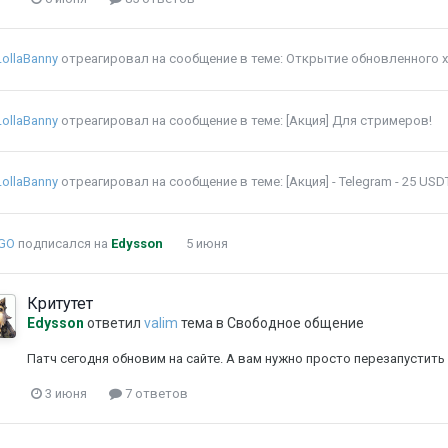
LollaBanny
отреагировал на сообщение в теме:
Открытие обновленного x1
LollaBanny
отреагировал на сообщение в теме:
[Акция] Для стримеров!
LollaBanny
отреагировал на сообщение в теме:
[Акция] - Telegram - 25 USD
sGO
подписался на
Edysson
5 июня
Критутет
Edysson
ответил
valim
тема в
Свободное общение
Патч сегодня обновим на сайте. А вам нужно просто перезапустить 
3 июня
7 ответов