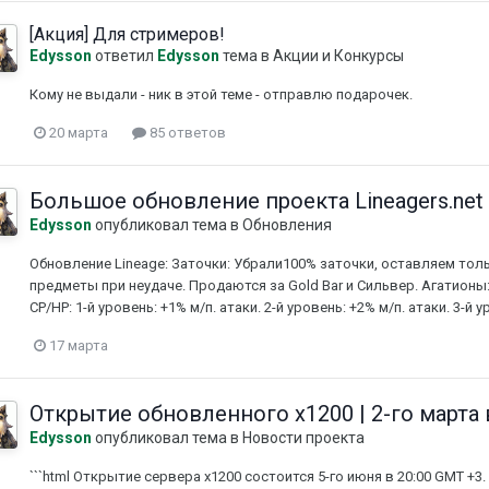
[Акция] Для стримеров!
Edysson
ответил
Edysson
тема в
Акции и Конкурсы
Кому не выдали - ник в этой теме - отправлю подарочек.
20 марта
85 ответов
Большое обновление проекта Lineagers.net 
Edysson
опубликовал тема в
Обновления
Обновление Lineage: Заточки: Убрали100% заточки, оставляем тол
предметы при неудаче. Продаются за Gold Bar и Сильвер. Агатионы:
CP/HP: 1-й уровень: +1% м/п. атаки. 2-й уровень: +2% м/п. атаки. 3-й у
17 марта
Открытие обновленного x1200 | 2-го марта 
Edysson
опубликовал тема в
Новости проекта
```html Открытие сервера x1200 состоится 5-го июня в 20:00 GMT +