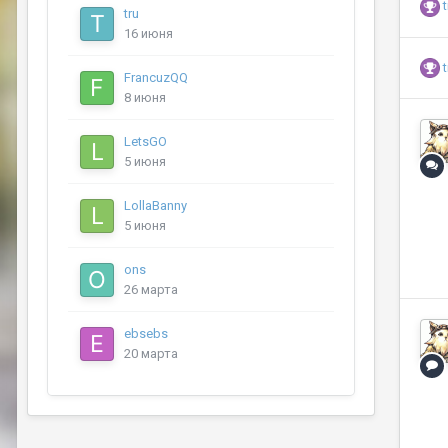
tru
16 июня
FrancuzQQ
8 июня
LetsGO
5 июня
LollaBanny
5 июня
ons
26 марта
ebsebs
20 марта