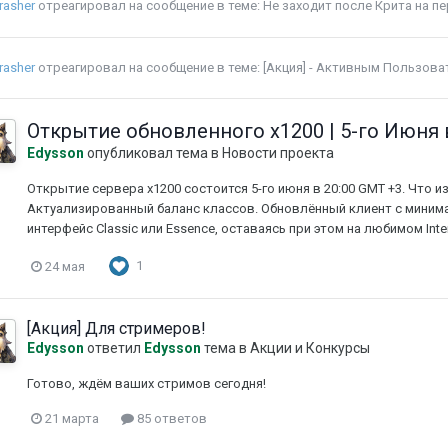
trasher
отреагировал на сообщение в теме:
Не заходит после Крита на п
trasher
отреагировал на сообщение в теме:
[Акция] - Активным Пользов
Открытие обновленного x1200 | 5-го Июня 
Edysson
опубликовал тема в
Новости проекта
Открытие сервера x1200 состоится 5-го июня в 20:00 GMT +3. Что 
Актуализированный баланс классов. Обновлённый клиент с миним
интерфейс Classic или Essence, оставаясь при этом на любимом Int
1
24 мая
[Акция] Для стримеров!
Edysson
ответил
Edysson
тема в
Акции и Конкурсы
Готово, ждём ваших стримов сегодня!
21 марта
85 ответов