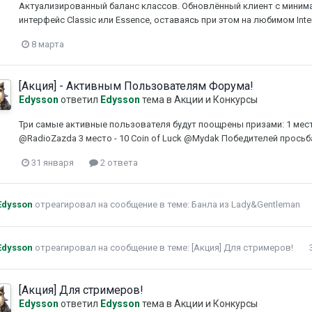
Актуализированный баланс классов. Обновлённый клиент с миним
интерфейс Classic или Essence, оставаясь при этом на любимом Int
8 марта
[Акция] - Активным Пользователям Форума!
Edysson
ответил
Edysson
тема в
Акции и Конкурсы
Три самые активные пользователя будут поощрены призами: 1 место -
@RadioZazda 3 место - 10 Coin of Luck @Mydak Победителей просьба
31 января
2 ответа
Edysson
отреагировал на сообщение в теме:
Банла из Lady&Gentleman
Edysson
отреагировал на сообщение в теме:
[Акция] Для стримеров!
[Акция] Для стримеров!
Edysson
ответил
Edysson
тема в
Акции и Конкурсы